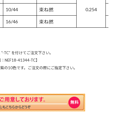
10/44
0.254
0.686
束ね撚
16/46
0.686
束ね撚
-TC” を付けてご注文下さい。
F18-41344-TC】
紫の10色です。ご注文の際にご指定下さい。