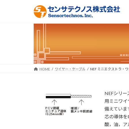
コ
ナ
ン
ビ
テ
ゲ
ン
ー
ツ
シ
へ
ョ
ス
ン
キ
に
ッ
移
プ
動
HOME
ワイヤー・ケーブル
NEF ミニエクストラ・
NEFシリ
用ミニワイ
備えていま
芯の導体を
酸，油，ア