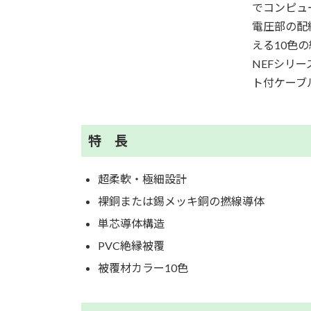
でコンピュ
電圧部の配
える10色
NEFシリ
ト付ケーブ
特 長
超柔軟・極細設計
裸銅または錫メッキ銅の撚線導体
単芯導体構造
PVC絶縁被覆
被覆材カラー10色