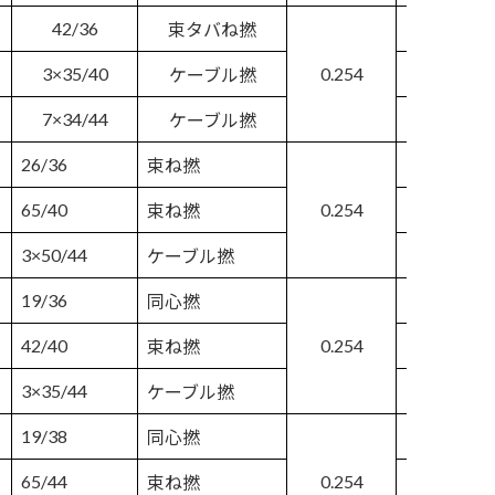
42/36
1.575
束タバね撚
3×35/40
0.254
1.448
ケーブル撚
7×34/44
1.549
ケーブル撚
26/36
1.245
束ね撚
65/40
0.254
1.245
束ね撚
3×50/44
1.245
ケーブル撚
19/36
1.143
同心撚
42/40
0.254
1.092
束ね撚
3×35/44
1.118
ケーブル撚
19/38
1.016
同心撚
65/44
0.254
0.991
束ね撚