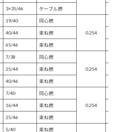
3×35/46
1.016
ケーブル撚
19/40
0.914
同心撚
40/44
0.254
0.889
束ね撚
65/46
0.889
束ね撚
7/38
0.813
同心撚
25/44
0.254
0.813
束ね撚
40/46
0.813
束ね撚
7/40
0.737
同心撚
16/44
0.254
0.737
束ね撚
25/46
0.737
束ね撚
5/40
0.711
束ね撚