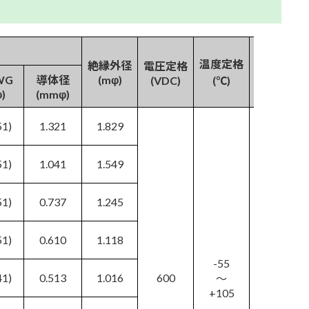
温度定格
ケーブル
絶縁外径
電圧定格
WG
導体径
(mφ)
(VDC)
(℃)
シリーズ
)
(mmφ)
51)
1.321
1.829
51)
1.041
1.549
51)
0.737
1.245
51)
0.610
1.118
-55
41)
0.513
1.016
600
NMEF
～
+105