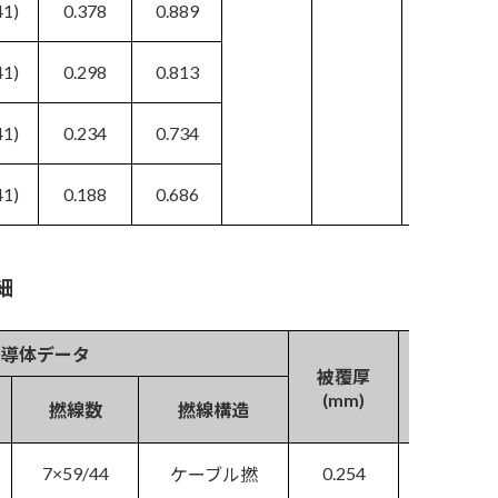
41)
0.378
0.889
41)
0.298
0.813
41)
0.234
0.734
41)
0.188
0.686
細
導体データ
被覆厚
外 径
(mm)
(mm
撚線数
撚線構造
7×59/44
0.254
1.829
ケーブル撚