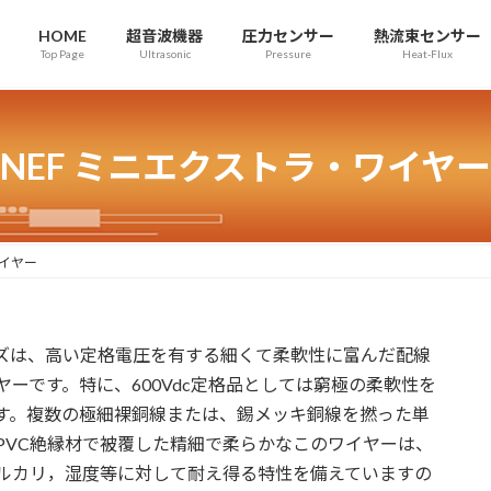
HOME
超音波機器
圧力センサー
熱流束センサー
Top Page
Ultrasonic
Pressure
Heat-Flux
NEF ミニエクストラ・ワイヤー
ワイヤー
ーズは、高い定格電圧を有する細くて柔軟性に富んだ配線
ヤーです。特に、600Vdc定格品としては窮極の柔軟性を
す。複数の極細裸銅線または、錫メッキ銅線を撚った単
PVC絶縁材で被覆した精細で柔らかなこのワイヤーは、
ルカリ，湿度等に対して耐え得る特性を備えていますの