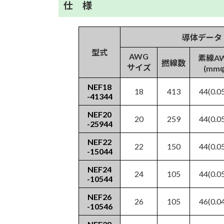
仕 様
導体データ
型式
AWG
素線A
撚線数
サイズ
(mmφ
NEF18
18
413
44(0.0
-41344
NEF20
20
259
44(0.0
-25944
NEF22
22
150
44(0.0
-15044
NEF24
24
105
44(0.0
-10544
NEF26
26
105
46(0.0
-10546