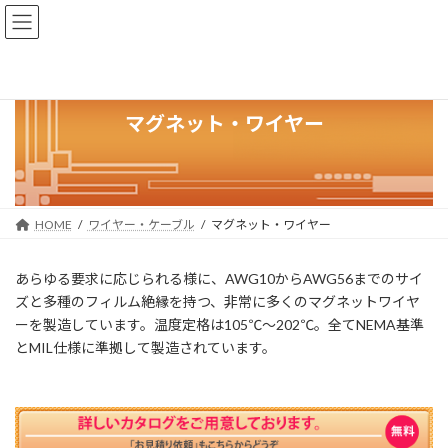
コ
ナ
ン
ビ
テ
ゲ
ン
ー
ツ
シ
へ
ョ
マグネット・ワイヤー
ス
ン
キ
に
ッ
移
プ
動
HOME
ワイヤー・ケーブル
マグネット・ワイヤー
あらゆる要求に応じられる様に、AWG10からAWG56までのサイ
ズと多種のフィルム絶縁を持つ、非常に多くのマグネットワイヤ
ーを製造しています。温度定格は105℃～202℃。全てNEMA基準
とMIL仕様に準拠して製造されています。