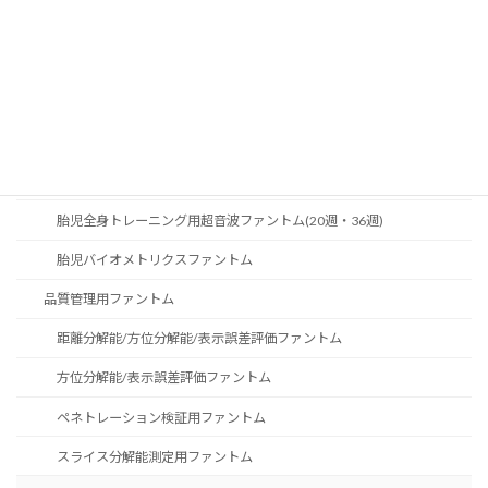
前立腺穿刺トレーニングファントム
マルチモダリティ前立腺トレーニングファントム（X線、MRI、US）
前立腺デモ用超音波ファントム
前立腺エラストグラフィファントム
穿刺可能三次元腹部ファントム
胎児全身トレーニング用超音波ファントム(20週・36週)
胎児バイオメトリクスファントム
品質管理用ファントム
距離分解能/方位分解能/表示誤差評価ファントム
方位分解能/表示誤差評価ファントム
ペネトレーション検証用ファントム
スライス分解能測定用ファントム