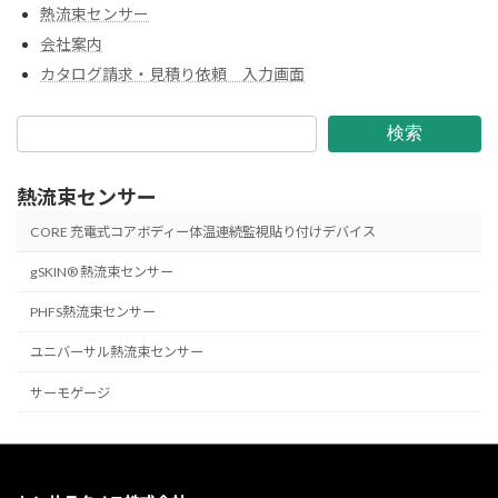
熱流束センサー
会社案内
カタログ請求・見積り依頼 入力画面
検索
熱流束センサー
CORE 充電式コアボディー体温連続監視貼り付けデバイス
gSKIN® 熱流束センサー
PHFS熱流束センサー
ユニバーサル熱流束センサー
サーモゲージ