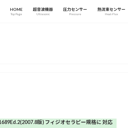
HOME
超音波機器
圧力センサー
熱流束センサー
Top Page
Ultrasonic
Pressure
Heat-Flux
お知らせ
61689Ed.2(2007.8版) フィジオセラピー規格に 対応