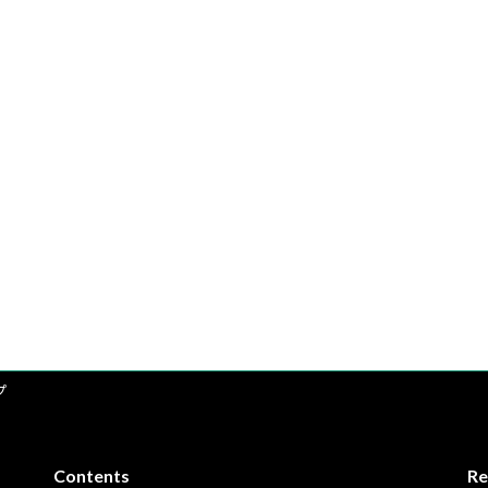
プ
Contents
Re