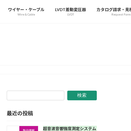
ワイヤー・ケーブル
LVDT差動変圧器
カタログ請求・見
Wire & Cable
LVDT
Request Form
検索
最近の投稿
超音波音響強度測定システム
製品情報