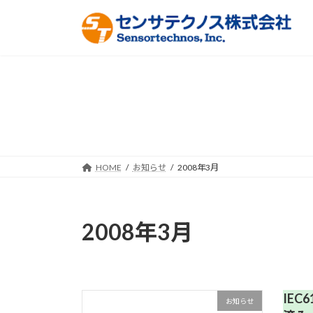
コ
ナ
ン
ビ
テ
ゲ
ン
ー
ツ
シ
へ
ョ
ス
ン
キ
に
ッ
移
プ
動
HOME
お知らせ
2008年3月
2008年3月
IEC
お知らせ